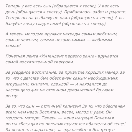
Теперь у вас есть сын (обращается к тестю), У вас есть
дочь (обращается к свекру). Прибавилось забот и радости.
Теперь вы на рыбалку не один (обращаясь к тестю), А вы
балуйте дочку сладостями! (обращаясь к свекру).
А теперь молодые вручают награды самым любимым,
самым нежным, самым незаменимым — любимым
мамам!
Почетная лента «Интендант первого ранга» вручается
самой восхитительной свекрови.
За усердное воспитание, за привитие хороших манер, за
то, что с детства был обеспечен самым необходимым:
игрушками, книгами, одеждой — и находился до
настоящего дня на отличном довольствии! Вручаем
ленту:
За то, что сын — отличный капитан! За то, что обеспечен
всем, чем надо! Воспитан, весел, молод и удал: Он
гордость матери. Теперь — жене награда! Почетная
лента «Бегущая по волнам» вручается обаятельной теще!
За легкость в характере, за трудолюбие и быстроту в