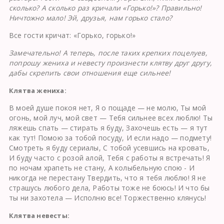
сколько? А сколько раз кричали «Горько!»? Правильно!
Ничтожно мало! Эй, друзья, нам горько стало?
Все гости кричат: «Горько, горько!»
Замечательно! А теперь, после таких крепких поцелуев,
попрошу жениха и невесту произнести клятву друг другу,
дабы скрепить свои отношения еще сильнее!
Клятва жениха:
В моей душе покоя нет, Я о пощаде — не молю, Ты мой
огонь, мой луч, мой свет — Тебя сильнее всех люблю! Ты
ляжешь спать — стирать я буду, Захочешь есть — я тут
как тут! Помою за тобой посуду, И если надо — подмету!
Смотреть я буду сериалы, С тобой усевшись на кровать,
И буду часто с розой алой, Тебя с работы я встречать! Я
по ночам храпеть не стану, А колыбельную спою - И
никогда не перестану Твердить, что я тебя люблю! Я не
страшусь любого дела, Работы тоже не боюсь! И что бы
ты ни захотела — Исполню все! Торжественно клянусь!
Клятва невесты: