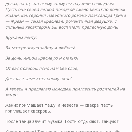
делах, за то, что всему этому вы научили свою дочь!
Пусть она своей легкой походкой смело бежит по волнам
жизни, как героиня известного романа Александра Грина
— Фрези — самая красивая, романтичная девушка, с
сильным характером! Вы воспитали прелестную дочь!
Вручаем ленту:
За материнскую заботу и любовь!
За дочь, лицом красивую и статью!
От вас подарок, ясно нам без слов,
Достался замечательному зятю!
А теперь я предлагаю молодым пригласить родителей на
танец.
Жених приглашает тещу, а невеста — свекра; тесть
приглашает свекровь.
После танца звучит музыка. Гости отдыхают, танцуют.
Дорогие гости! Так как мы с вами находимся на палубе