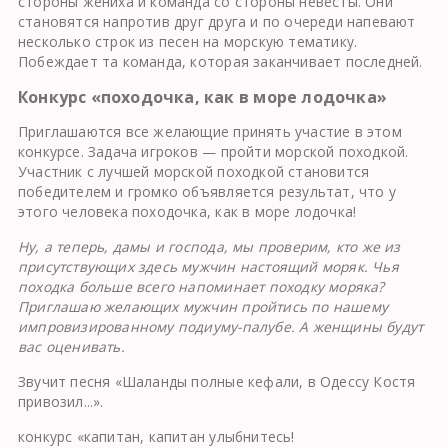
стороны жениха и команда со стороны невесты. Они
становятся напротив друг друга и по очереди напевают
несколько строк из песен на морскую тематику.
Побеждает та команда, которая заканчивает последней.
Конкурс «походочка, как в море лодочка»
Приглашаются все желающие принять участие в этом
конкурсе. Задача игроков — пройти морской походкой.
Участник с лучшей морской походкой становится
победителем и громко объявляется результат, что у
этого человека походочка, как в море лодочка!
Ну, а теперь, дамы и господа, мы проверим, кто же из
присутствующих здесь мужчин настоящий моряк. Чья
походка больше всего напоминает походку моряка?
Приглашаю желающих мужчин пройтись по нашему
импровизированному подиуму-палубе. А женщины будут
вас оценивать.
Звучит песня «Шаланды полные кефали, в Одессу Костя
привозил...».
конкурс «капитан, капитан улыбнитесь!