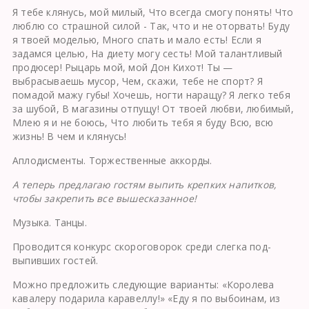
Я тебе клянусь, мой милый, Что всегда смогу понять! Что
люблю со страшной силой - Так, что и не оторвать! Буду
я твоей моделью, Много спать и мало есть! Если я
задамся целью, На диету могу сесть! Мой талантливый
продюсер! Рыцарь мой, мой Дон Кихот! Ты —
выбрасываешь мусор, Чем, скажи, тебе не спорт? Я
помадой мажу губы! Хочешь, ногти наращу? Я легко тебя
за шубой, В магазины отпущу! От твоей любви, любимый,
Млею я и не боюсь, Что любить тебя я буду Всю, всю
жизнь! В чем и клянусь!
Аплодисменты. Торжественные аккорды.
А теперь предлагаю гостям выпить крепких напитков,
чтобы закрепить все вышесказанное!
Музыка. Танцы.
Проводится конкурс скороговорок среди слегка под­
выпивших гостей.
Можно предложить следующие варианты: «Королева
кавалеру подарила каравеллу!» «Еду я по выбоинам, из