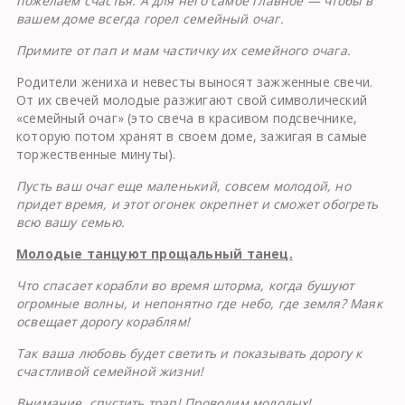
пожелаем счастья. А для него самое главное — чтобы в
вашем доме всегда горел семейный очаг.
Примите от пап и мам частичку их семейного очага.
Родители жениха и невесты выносят зажженные свечи.
От их свечей молодые разжигают свой символический
«семейный очаг» (это свеча в красивом подсвечни­ке,
которую потом хранят в своем доме, зажигая в самые
торжественные минуты).
Пусть ваш очаг еще маленький, совсем молодой, но
придет время, и этот огонек окрепнет и сможет обогреть
всю вашу семью.
Молодые танцуют прощальный танец.
Что спасает корабли во время шторма, когда бушуют
огромные волны, и непонятно где небо, где земля? Маяк
освещает дорогу кораблям!
Так ваша любовь будет светить и показывать дорогу к
счастливой семейной жизни!
Внимание, спустить трап! Проводим молодых!