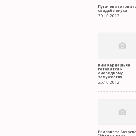
Пугачева готовитс
свадьбе внука
30.10.2012
Ким Кардашьян
готовится к
очередному
замужеству
26.10.2012
Елизавета Боярска
"Мы ладим со