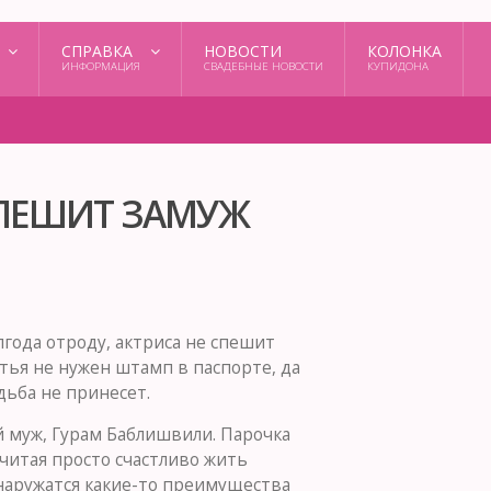
СПРАВКА
НОВОСТИ
КОЛОНКА
ИНФОРМАЦИЯ
СВАДЕБНЫЕ НОВОСТИ
КУПИДОНА
СПЕШИТ ЗАМУЖ
года отроду, актриса не спешит
стья не нужен штамп в паспорте, да
дьба не принесет.
й муж, Гурам Баблишвили. Парочка
читая просто счастливо жить
обнаружатся какие-то преимущества