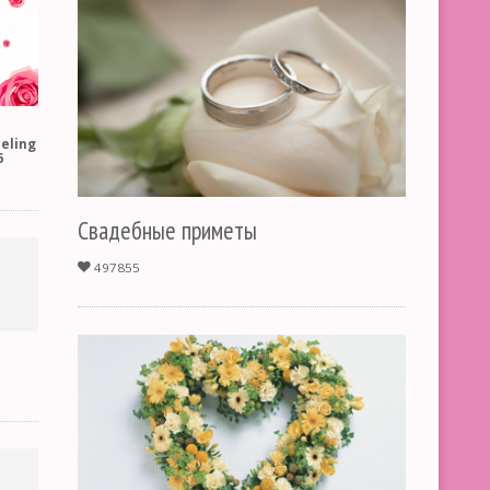
eling
6
Свадебные приметы
497855