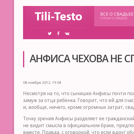
ВСЕ О СВАДЬБЕ
СТАТЬИ О СВАДЬБЕ
АНФИСА ЧЕХОВА НЕ 
08 ноября 2012, 19:04
Несмотря на то, что сынишке Анфисы почти пол
замуж за отца ребенка. Говорит, что ей для сча
и, вообще, ничего, кроме огромных затрат, сва
Точку зрения Анфисы разделяет ее граждански
не видит смысла в официальном браке, предпо
вместе. Правда, с оговоркой, что если вдруг 