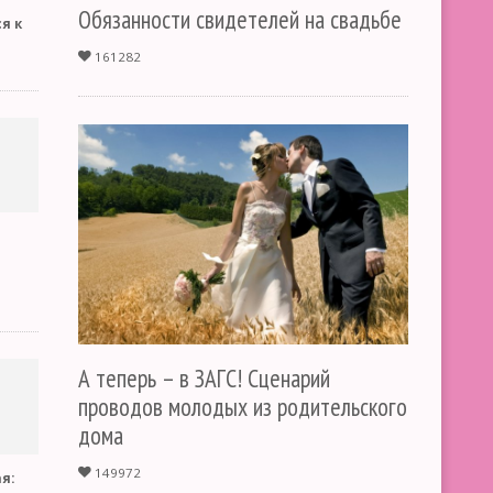
Обязанности свидетелей на свадьбе
я к
161282
А теперь – в ЗАГС! Сценарий
проводов молодых из родительского
дома
149972
я: