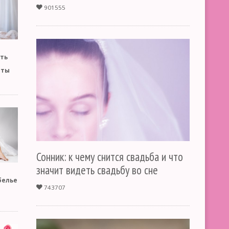
901555
ть
тты
Сонник: к чему снится свадьба и что
значит видеть свадьбу во сне
белье
743707