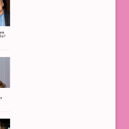
ев
бе?
т
з