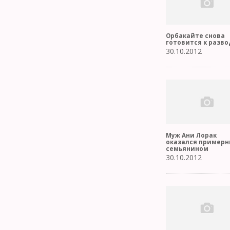
Орбакайте снова
готовится к разво
30.10.2012
Муж Ани Лорак
оказался пример
семьянином
30.10.2012