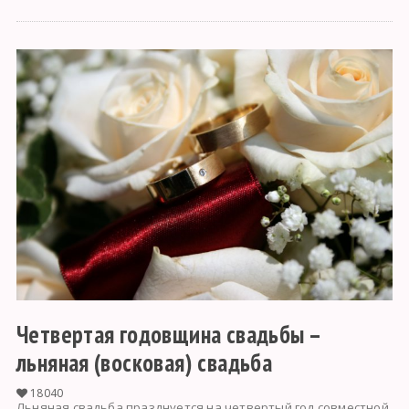
Четвертая годовщина свадьбы –
льняная (восковая) свадьба
18040
Льняная свадьба празднуется на четвертый год совместной