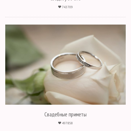
743709
Свадебные приметы
497858